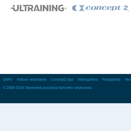
28
29
30
Október
Po
Ut
St
Št
Pi
So
Ne
1
2
3
4
5
6
7
8
9
10
11
12
13
14
15
16
17
18
19
20
21
22
23
24
25
26
27
28
29
30
31
SAHV
Halové veslovanie
Concept2 liga
Videogaléria
Fotogaléria
Akc
© 2009-2026 Slovenská asociácia halového veslovania
November
Po
Ut
St
Št
Pi
So
Ne
1
2
3
4
5
6
7
8
9
10
11
12
13
14
15
16
17
18
19
20
21
22
23
24
25
26
27
28
29