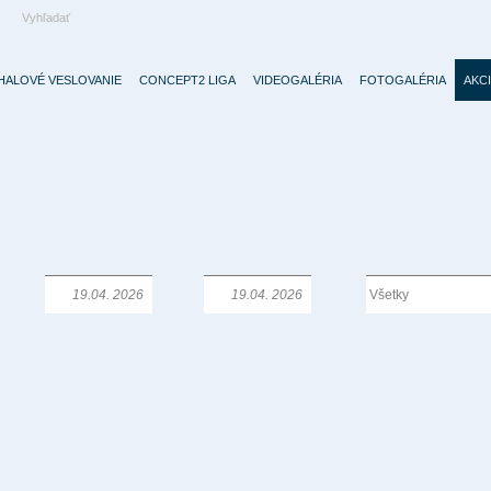
HALOVÉ VESLOVANIE
CONCEPT2 LIGA
VIDEOGALÉRIA
FOTOGALÉRIA
AKC
Od:
Do:
Typ: