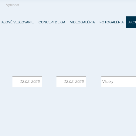
HALOVÉ VESLOVANIE
CONCEPT2 LIGA
VIDEOGALÉRIA
FOTOGALÉRIA
AKC
Od:
Do:
Typ: