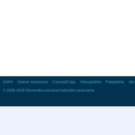
28
29
30
Október
Po
Ut
St
Št
Pi
So
Ne
1
2
3
4
5
6
7
8
9
10
11
12
13
14
15
16
17
18
19
20
21
22
23
24
25
26
27
28
29
30
31
SAHV
Halové veslovanie
Concept2 liga
Videogaléria
Fotogaléria
Akc
© 2009-2026 Slovenská asociácia halového veslovania
November
Po
Ut
St
Št
Pi
So
Ne
1
2
3
4
5
6
7
8
9
10
11
12
13
14
15
16
17
18
19
20
21
22
23
24
25
26
27
28
29