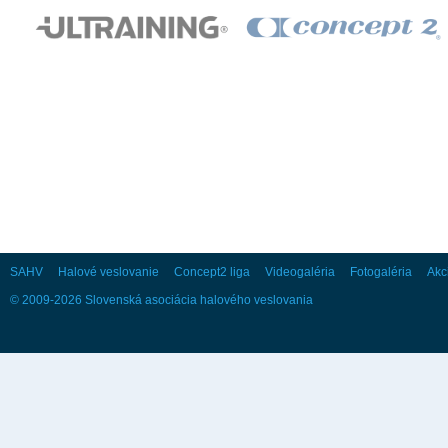
28
29
30
Október
Po
Ut
St
Št
Pi
So
Ne
1
2
3
4
5
6
7
8
9
10
11
12
13
14
15
16
17
18
19
20
21
22
23
24
25
26
27
28
29
30
31
SAHV
Halové veslovanie
Concept2 liga
Videogaléria
Fotogaléria
Akc
© 2009-2026 Slovenská asociácia halového veslovania
November
Po
Ut
St
Št
Pi
So
Ne
1
2
3
4
5
6
7
8
9
10
11
12
13
14
15
16
17
18
19
20
21
22
23
24
25
26
27
28
29