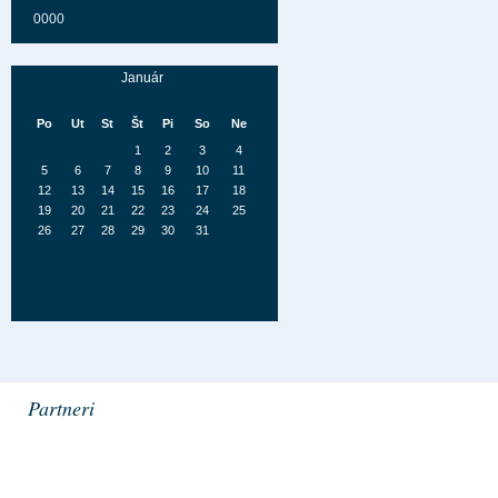
0000
Jún
Po
Ut
St
Št
Pi
So
Ne
1
2
3
4
5
6
7
8
9
10
11
12
13
14
15
16
17
18
19
20
21
22
23
24
25
26
27
28
29
30
Júl
Po
Ut
St
Št
Pi
So
Ne
1
2
3
4
5
Partneri
6
7
8
9
10
11
12
13
14
15
16
17
18
19
20
21
22
23
24
25
26
27
28
29
30
31