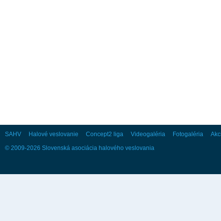
August
Po
Ut
St
Št
Pi
So
Ne
1
2
3
4
5
6
7
8
9
10
11
12
13
14
15
16
17
18
19
20
21
22
23
24
25
26
27
28
29
30
31
SAHV
Halové veslovanie
Concept2 liga
Videogaléria
Fotogaléria
Akc
September
© 2009-2026 Slovenská asociácia halového veslovania
Po
Ut
St
Št
Pi
So
Ne
1
2
3
4
5
6
7
8
9
10
11
12
13
14
15
16
17
18
19
20
21
22
23
24
25
26
27
28
29
30