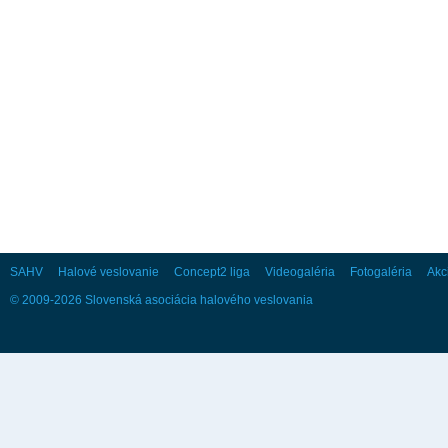
28
29
30
Október
Po
Ut
St
Št
Pi
So
Ne
1
2
3
4
5
6
7
8
9
10
11
12
13
14
15
16
17
18
19
20
21
22
23
24
25
26
27
28
29
30
31
SAHV
Halové veslovanie
Concept2 liga
Videogaléria
Fotogaléria
Akc
© 2009-2026 Slovenská asociácia halového veslovania
November
Po
Ut
St
Št
Pi
So
Ne
1
2
3
4
5
6
7
8
9
10
11
12
13
14
15
16
17
18
19
20
21
22
23
24
25
26
27
28
29