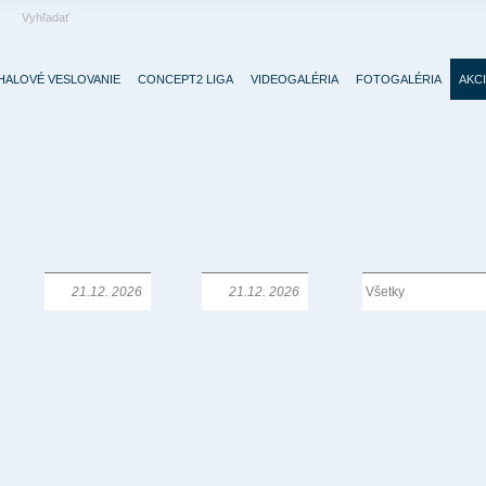
HALOVÉ VESLOVANIE
CONCEPT2 LIGA
VIDEOGALÉRIA
FOTOGALÉRIA
AKC
Od:
Do:
Typ: