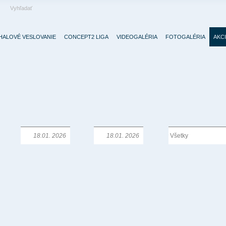
HALOVÉ VESLOVANIE
CONCEPT2 LIGA
VIDEOGALÉRIA
FOTOGALÉRIA
AKC
Od:
Do:
Typ: