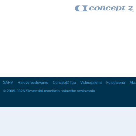
28
29
30
Október
Po
Ut
St
Št
Pi
So
Ne
1
2
3
4
5
6
7
8
9
10
11
12
13
14
15
16
17
18
19
20
21
22
23
24
25
26
27
28
29
30
31
SAHV
Halové veslovanie
Concept2 liga
Videogaléria
Fotogaléria
Akc
© 2009-2026 Slovenská asociácia halového veslovania
November
Po
Ut
St
Št
Pi
So
Ne
1
2
3
4
5
6
7
8
9
10
11
12
13
14
15
16
17
18
19
20
21
22
23
24
25
26
27
28
29