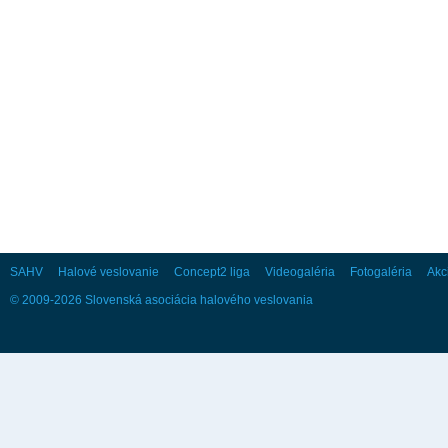
28
29
30
Október
Po
Ut
St
Št
Pi
So
Ne
1
2
3
4
5
6
7
8
9
10
11
12
13
14
15
16
17
18
19
20
21
22
23
24
25
26
27
28
29
30
31
SAHV
Halové veslovanie
Concept2 liga
Videogaléria
Fotogaléria
Akc
© 2009-2026 Slovenská asociácia halového veslovania
November
Po
Ut
St
Št
Pi
So
Ne
1
2
3
4
5
6
7
8
9
10
11
12
13
14
15
16
17
18
19
20
21
22
23
24
25
26
27
28
29