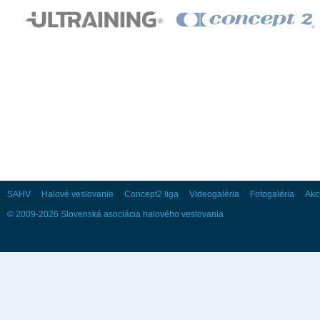
28
29
30
Október
Po
Ut
St
Št
Pi
So
Ne
1
2
3
4
5
6
7
8
9
10
11
12
13
14
15
16
17
18
19
20
21
22
23
24
25
26
27
28
29
30
31
SAHV
Halové veslovanie
Concept2 liga
Videogaléria
Fotogaléria
Akc
© 2009-2026 Slovenská asociácia halového veslovania
November
Po
Ut
St
Št
Pi
So
Ne
1
2
3
4
5
6
7
8
9
10
11
12
13
14
15
16
17
18
19
20
21
22
23
24
25
26
27
28
29