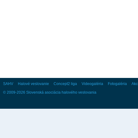
28
29
30
Október
Po
Ut
St
Št
Pi
So
Ne
1
2
3
4
5
6
7
8
9
10
11
12
13
14
15
16
17
18
19
20
21
22
23
24
25
26
27
28
29
30
31
SAHV
Halové veslovanie
Concept2 liga
Videogaléria
Fotogaléria
Akc
© 2009-2026 Slovenská asociácia halového veslovania
November
Po
Ut
St
Št
Pi
So
Ne
1
2
3
4
5
6
7
8
9
10
11
12
13
14
15
16
17
18
19
20
21
22
23
24
25
26
27
28
29