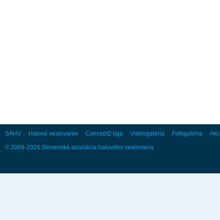
20
21
22
23
24
25
26
27
28
29
30
31
August
Po
Ut
St
Št
Pi
So
Ne
1
2
3
4
5
6
7
8
9
10
11
12
13
14
15
16
17
18
19
20
21
22
23
24
25
26
27
28
29
30
31
SAHV
Halové veslovanie
Concept2 liga
Videogaléria
Fotogaléria
Akc
© 2009-2026 Slovenská asociácia halového veslovania
September
Po
Ut
St
Št
Pi
So
Ne
1
2
3
4
5
6
7
8
9
10
11
12
13
14
15
16
17
18
19
20
21
22
23
24
25
26
27